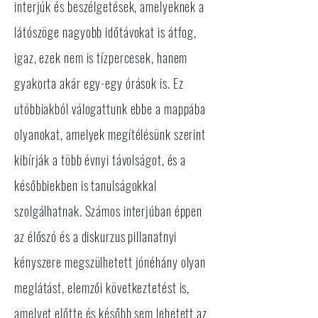
interjúk és beszélgetések, amelyeknek a
látószöge nagyobb időtávokat is átfog,
igaz, ezek nem is tízpercesek, hanem
gyakorta akár egy-egy órások is. Ez
utóbbiakból válogattunk ebbe a mappába
olyanokat, amelyek megítélésünk szerint
kibírják a több évnyi távolságot, és a
későbbiekben is tanulságokkal
szolgálhatnak. Számos interjúban éppen
az élőszó és a diskurzus pillanatnyi
kényszere megszülhetett jónéhány olyan
meglátást, elemzői következtetést is,
amelyet előtte és később sem lehetett az