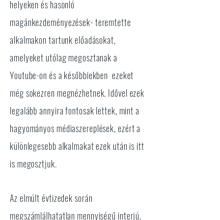
helyeken és hasonló
magánkezdeményezések- teremtette
alkalmakon tartunk előadásokat,
amelyeket utólag megosztanak a
Youtube-on és a későbbiekben ezeket
még sokezren megnézhetnek. Idővel ezek
legalább annyira fontosak lettek, mint a
hagyományos médiaszereplések, ezért a
különlegesebb alkalmakat ezek után is itt
is megosztjuk.
Az elmúlt évtizedek során
megszámlálhatatlan mennyiségű interjú,