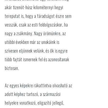
akár tizenöt-húsz kilométernyi hegyi
tereputat is, hogy a fáradságot észre sem
vesszük, csak az esti feldolgozáskor, ha
nagy a zsákmány. Nagy örömünkre, az
utóbbi években már az unokáink is
szívesen eljönnek velünk, és ők is egyre
több fajtát ismernek fel és azonosítanak
biztosan.
Az egyes képekre rákattintva olvasható az
adott képhez tartozó, a származási
helyekre vonatkozó, eligazító jellegű,