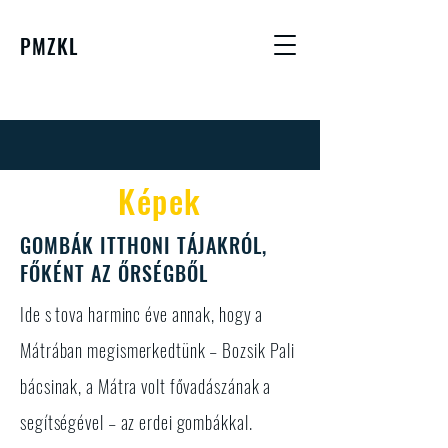
PMZKL
Képek
GOMBÁK ITTHONI TÁJAKRÓL,
FŐKÉNT AZ ŐRSÉGBŐL
Ide s tova harminc éve annak, hogy a
Mátrában megismerkedtünk – Bozsik Pali
bácsinak, a Mátra volt fővadászának a
segítségével – az erdei gombákkal.