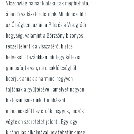
Viszonylag hamar kialakultak megbízható,
állandó vadászterületeink. Mindenekelőtt
az Őrségben, aztán a Pilis és a Visegrádi
hegység, valamint a Börzsöny bizonyos
részei jelentik a visszatérő, biztos
helyeket. Hazánkban mintegy kétezer
gombafajta van, mi e sokféleségből
beérjük annak a harminc-negyven
fajtának a gyűjtésével, amelyet nagyon
biztosan ismerünk. Gombászni
mindenekelőtt az erdők, hegyek, mezők
végtelen szeretetét jelenti. Egy-egy
kirándulás alkalmával úgy tehetünk meg