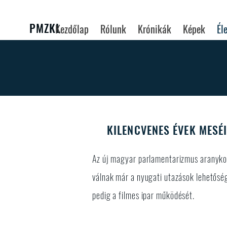
PMZKL
Kezdőlap
Rólunk
Krónikák
Képek
Él
KILENCVENES ÉVEK MESÉ
Az új magyar parlamentarizmus aranykor
válnak már a nyugati utazások lehetőség
pedig a filmes ipar működését.