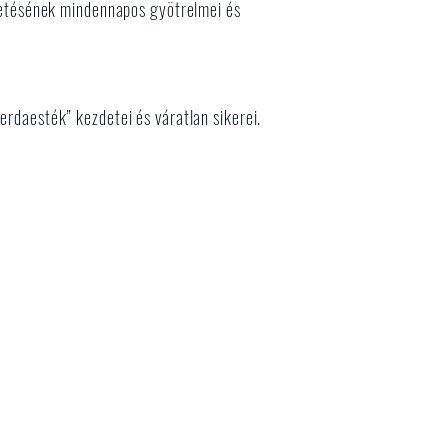
zületésének mindennapos gyötrelmei és
erdaesték” kezdetei és váratlan sikerei.