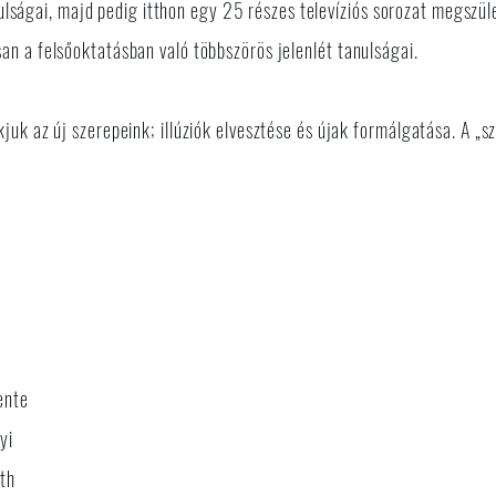
tanulságai, majd pedig itthon egy 25 részes televíziós sorozat megs
n a felsőoktatásban való többszörös jelenlét tanulságai.
k az új szerepeink; illúziók elvesztése és újak formálgatása. A „sz
ente
yi
óth