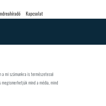
ndreahíradó
Kapcsolat
en a mi számunkra is természetessé
 is megismerhetjük mind a média, mind