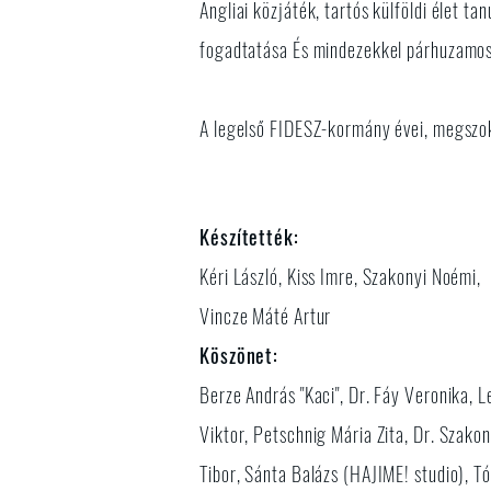
Angliai közjáték, tartós külföldi élet 
fogadtatása És mindezekkel párhuzamosa
A legelső FIDESZ-kormány évei, megszokju
Készítették:
Kéri László, Kiss Imre, Szakonyi Noémi,
Vincze Máté Artur
Köszönet:
Berze András "Kaci", Dr. Fáy Veronika, L
Viktor, Petschnig Mária Zita, Dr. Szakon
Tibor, Sánta Balázs (HAJIME! studio), T